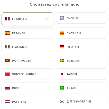
Choisissez votre langue:
Choisissez votre langue:
ENGLISH
ENGLISH
FRANÇAIS
FRANÇAIS
ESPAÑOL
ESPAÑOL
CATALAN
CATALAN
ITALIANO
ITALIANO
DEUTSH
DEUTSH
125 AVIS
PORTUGUÊS
PORTUGUÊS
SUÉDOIS
SUÉDOIS
BISTROT - BAR A COCKTAIL
44 Rue Edmond Rostand
简体中文 (CHINESE)
简体中文 (CHINESE)
JAPON
JAPON
13006 Marseille France
RUSSIE
RUSSIE
ARABE
ARABE
한국어 (KOREAN)
한국어 (KOREAN)
PAYS-BAS
PAYS-BAS
Qui sommes nous?