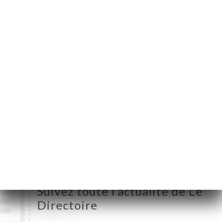
Rostand
13006 Marseille
France
Lundi
08:00-02:00
Mardi
08:00-02:00
Mercredi
08:00-02:00
Jeudi
08:00-02:00
Vendredi
08:00-02:00
Samedi
17:00-02:00
Dimanche
Fermé
Suivez toute l’actualité de Le
Directoire