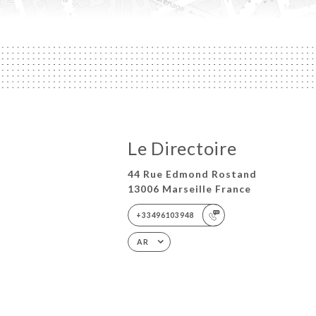
Le Directoire
44 Rue Edmond Rostand
13006 Marseille France
+33496103948
AR