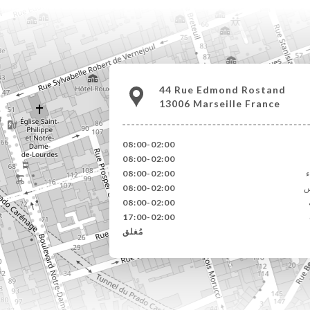
44 Rue Edmond Rostand
13006 Marseille France
08:00-02:00
08:00-02:00
ء
08:00-02:00
س
08:00-02:00
08:00-02:00
17:00-02:00
مُغلق