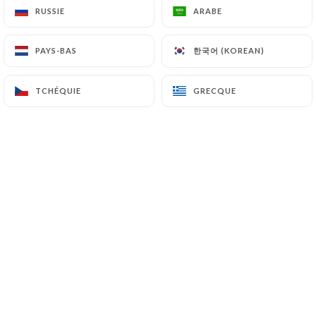
RUSSIE
RUSSIE
ARABE
ARABE
FR
MENU
한국어 (KOREAN)
한국어 (KOREAN)
PAYS-BAS
PAYS-BAS
TCHÉQUIE
TCHÉQUIE
GRECQUE
GRECQUE
/
ACCUEIL
PRESS DETAIL
Press Detail