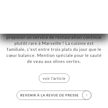
une Ginger Beer ou pour les plus sages
d’entre nous, un thé détox. Il faut aussi savoir
que Jean-Christophe est un ancien du bar La
Caravelle. Les cocktails n’ont donc pas de
secret pour lui. Positionné comme un « café-
restaurant », le lieu a la particularité de
proposer un service de restauration continue
UEIL
plutôt rare à Marseille ! La cuisine est
RVER
familiale, c’est entre trois plats du jour que le
cœur balance. Mention spéciale pour le sauté
ERIE
de veau aux olives vertes.
IS
RTE
voir l'article
SSE
TACT
REVENIR À LA REVUE DE PRESSE