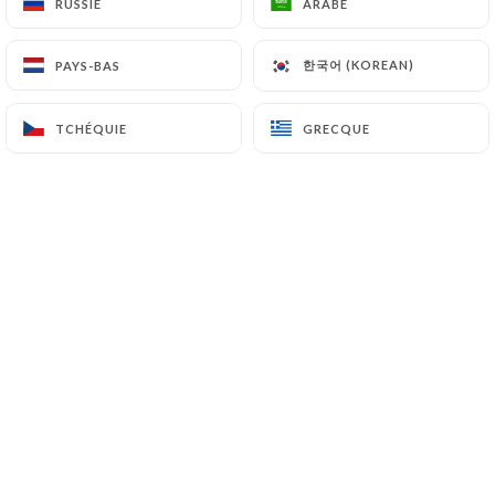
RUSSIE
RUSSIE
ARABE
ARABE
FR
MENU
한국어 (KOREAN)
한국어 (KOREAN)
PAYS-BAS
PAYS-BAS
TCHÉQUIE
TCHÉQUIE
GRECQUE
GRECQUE
/
ACCUEIL
PRESS DETAIL
Press Detail