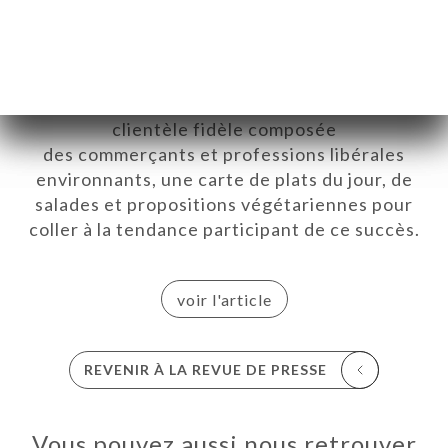
terrasse est aussi un élément
d’aménagement urbain précieux. La place
Edmond-Rostand en est un brillant exemple,
vivante, animée et joliment arborée. Au fil
des mois, le Directoire s’est construit une
clientèle fidèle composée
des commerçants et professions libérales
UEIL
environnants, une carte de plats du jour, de
RVER
salades et propositions végétariennes pour
ERIE
coller à la tendance participant de ce succès.
IS
RTE
voir l'article
SSE
TACT
REVENIR À LA REVUE DE PRESSE
Vous pouvez aussi nous retrouver