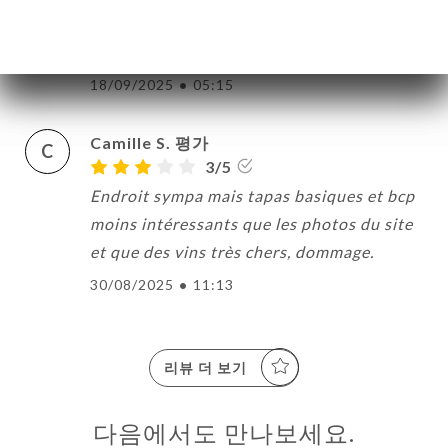
Endroit très agréable. Repas frais et fais
maison. Nous reviendrons avec plaisir.
18/09/2025
•
05:15
Camille S. 평가
C
3/5
Endroit sympa mais tapas basiques et bcp
moins intéressants que les photos du site
et que des vins très chers, dommage.
30/08/2025
•
11:13
리뷰 더 보기
다음에서도 만나보세요.