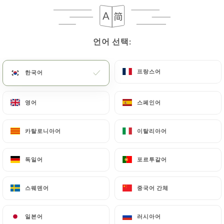
메뉴
KO
언어 선택:
언어 선택:
프랑스어
프랑스어
한국어
한국어
/
홈
리뷰
영어
영어
스페인어
스페인어
리뷰
카탈로니아어
카탈로니아어
이탈리아어
이탈리아어
독일어
독일어
포르투갈어
포르투갈어
125 Uniiti 리뷰
스웨덴어
스웨덴어
중국어 간체
중국어 간체
4.7 / 5
일본어
일본어
러시아어
러시아어
100% 실제 검증된 리뷰입니다.