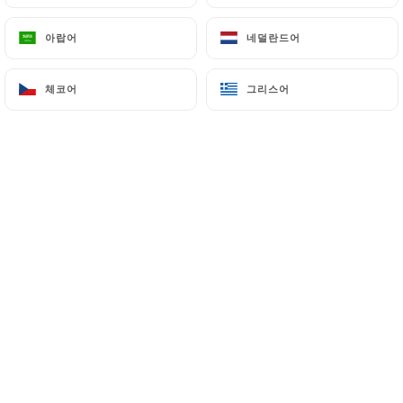
아랍어
아랍어
네덜란드어
네덜란드어
Lola O. 평가
L
체코어
체코어
그리스어
그리스어
1/5
Réservation effectuée mais restaurant
ferme à notre arrivée
29/04/2026
•
05:56
Michel B. 평가
M
1/5
Honteux ! Vous m’envoyez une
confirmation de réservation alors que le
restaurant est définitivement fermé. Vous
vous moquez de vos clients
27/04/2026
•
04:58