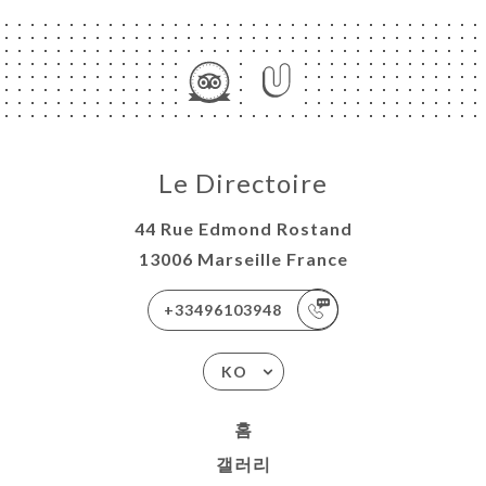
Le Directoire
44 Rue Edmond Rostand
13006 Marseille France
+33496103948
KO
홈
갤러리