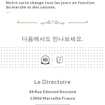
Notre carte change tous les jours en fonction
du marché et des saisons.
다음에서도 만나보세요.
약
기
러
뷰
뉴
론
Le Directoire
도
44 Rue Edmond Rostand
락
13006 Marseille France